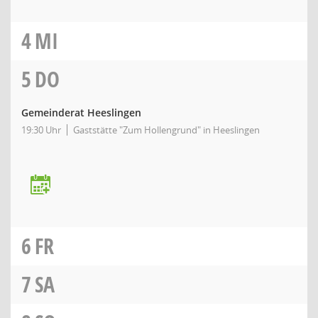
4
MI
5
DO
Gemeinderat Heeslingen
19:30 Uhr
Gaststätte "Zum Hollengrund" in Heeslingen
6
FR
7
SA