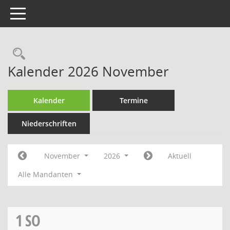
Toggle navigation
Rechercheauswahl
Kalender 2026 November
Kalender
Termine
Niederschriften
November
2026
Aktuell
Alle Mandanten
1
SO