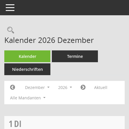
Toggle navigation
Rechercheauswahl
Kalender 2026 Dezember
Kalender
Termine
Niederschriften
Dezember
2026
Aktuell
Alle Mandanten
1
DI