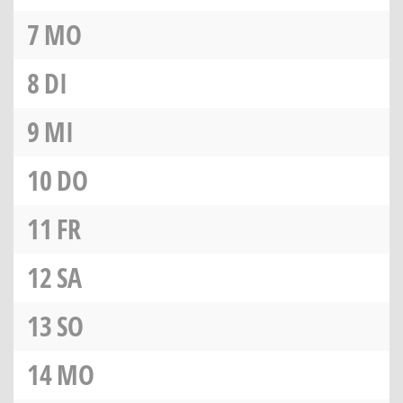
7
MO
8
DI
9
MI
10
DO
11
FR
12
SA
13
SO
14
MO