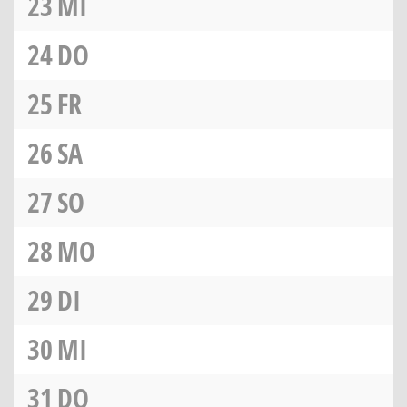
23
MI
24
DO
25
FR
26
SA
27
SO
28
MO
29
DI
30
MI
31
DO