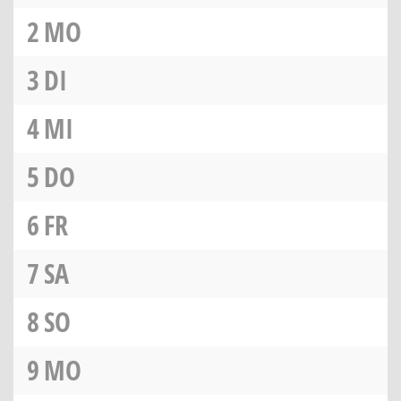
2
MO
3
DI
4
MI
5
DO
6
FR
7
SA
8
SO
9
MO