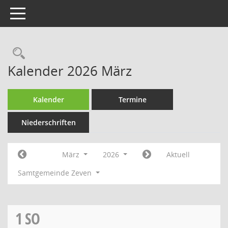
Toggle navigation
Rechercheauswahl
Kalender 2026 März
Kalender
Termine
Niederschriften
März
2026
Aktuell
Samtgemeinde Zeven
1
SO