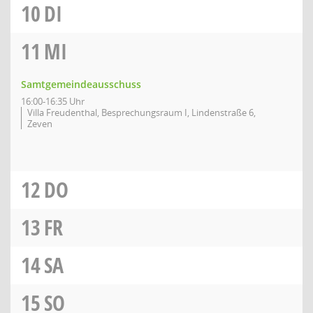
10
DI
11
MI
Samtgemeindeausschuss
16:00-16:35 Uhr
Villa Freudenthal, Besprechungsraum I, Lindenstraße 6,
Zeven
12
DO
13
FR
14
SA
15
SO