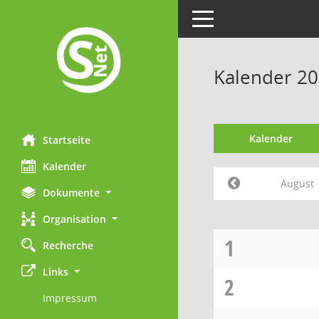
Toggle navigation
Kalender 20
Kalender
Startseite
Kalender
August
Dokumente
Organisation
1
Recherche
Links
2
Impressum