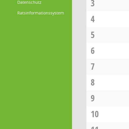
3
Datenschutz
Ratsinformationssystem
4
5
6
7
8
9
10