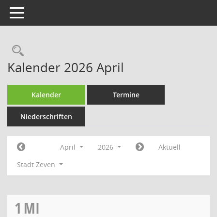
Toggle navigation
Rechercheauswahl
Kalender 2026 April
Kalender
Termine
Niederschriften
April
2026
Aktuell
Stadt Zeven
1
MI