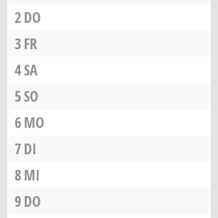
2
DO
3
FR
4
SA
5
SO
6
MO
7
DI
8
MI
9
DO