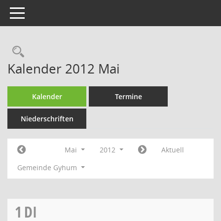
Toggle navigation
Rechercheauswahl
Kalender 2012 Mai
Kalender
Termine
Niederschriften
Mai
2012
Aktuell
Gemeinde Gyhum
1
DI