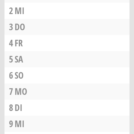
2
MI
3
DO
4
FR
5
SA
6
SO
7
MO
8
DI
9
MI