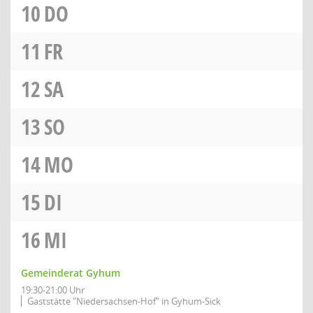
10
DO
11
FR
12
SA
13
SO
14
MO
15
DI
16
MI
Gemeinderat Gyhum
19:30-21:00 Uhr
Gaststätte "Niedersachsen-Hof" in Gyhum-Sick