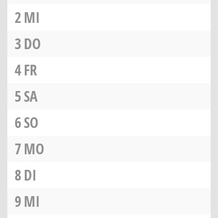
2
MI
3
DO
4
FR
5
SA
6
SO
7
MO
8
DI
9
MI