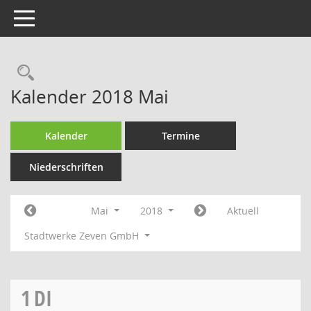
Toggle navigation
Rechercheauswahl
Kalender 2018 Mai
Kalender
Termine
Niederschriften
Mai
2018
Aktuell
Stadtwerke Zeven GmbH
1
DI