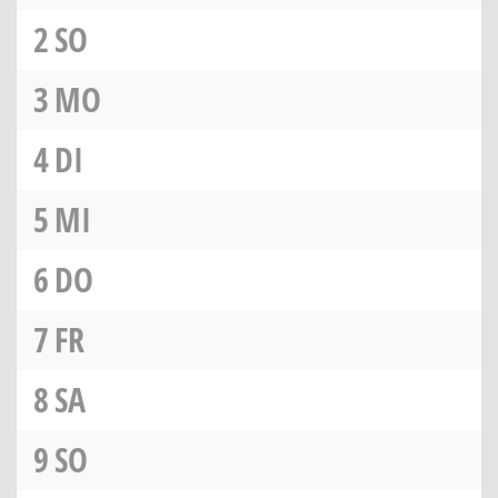
2
SO
3
MO
4
DI
5
MI
6
DO
7
FR
8
SA
9
SO