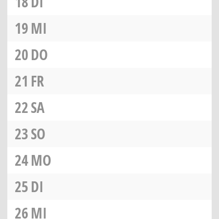
18
DI
19
MI
20
DO
21
FR
22
SA
23
SO
24
MO
25
DI
26
MI