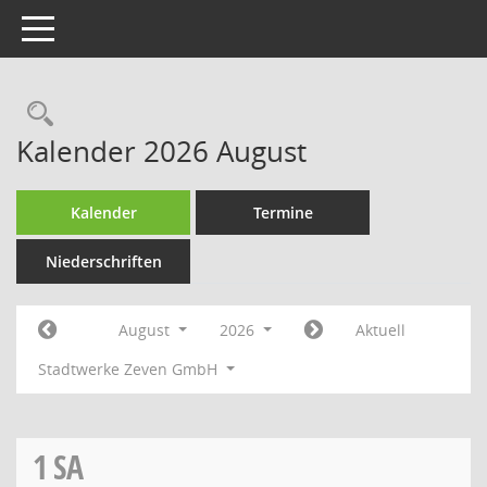
Toggle navigation
Rechercheauswahl
Kalender 2026 August
Kalender
Termine
Niederschriften
August
2026
Aktuell
Stadtwerke Zeven GmbH
1
SA