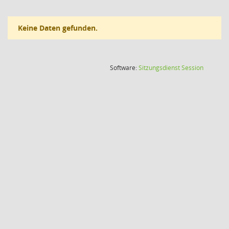
Keine Daten gefunden.
(Wird in
Software:
Sitzungsdienst
Session