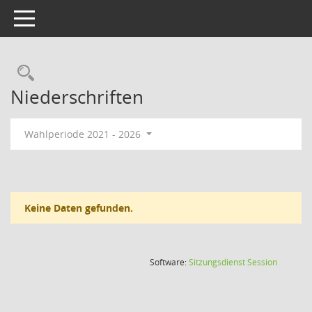
Toggle navigation
Rechercheauswahl
Niederschriften
Wahlperiode 2021 - 2026
Keine Daten gefunden.
(Wird in
Software:
Sitzungsdienst
Session