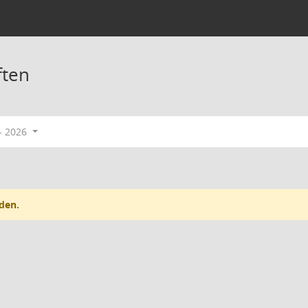
ften
- 2026
den.