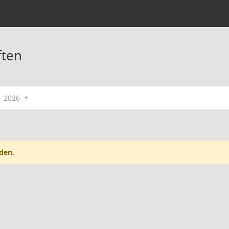
ften
- 2026
den.