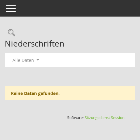
Toggle navigation
Rechercheauswahl
Niederschriften
Alle Daten
Keine Daten gefunden.
(Wird in
Software:
Sitzungsdienst
Session