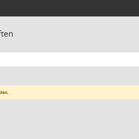
ften
den.