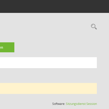
Rec
en
(Wird in
Software:
Sitzungsdienst
Session