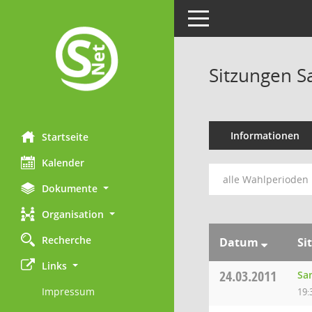
Toggle navigation
Sitzungen 
Informationen
Startseite
Kalender
alle Wahlperioden
Dokumente
Organisation
Recherche
Datum
Si
Links
24.03.2011
Sa
Impressum
19: