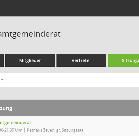
Samtgemeinderat
Mitglieder
Vertreter
Sitzung
tzung
mtgemeinderat
30-21:35 Uhr
Rathaus Zeven, gr. Sitzungssaal