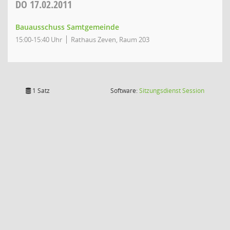
DO
17.02.2011
Bauausschuss Samtgemeinde
15:00-15:40 Uhr
Rathaus Zeven, Raum 203
(Wird in
1 Satz
Software:
Sitzungsdienst
Session