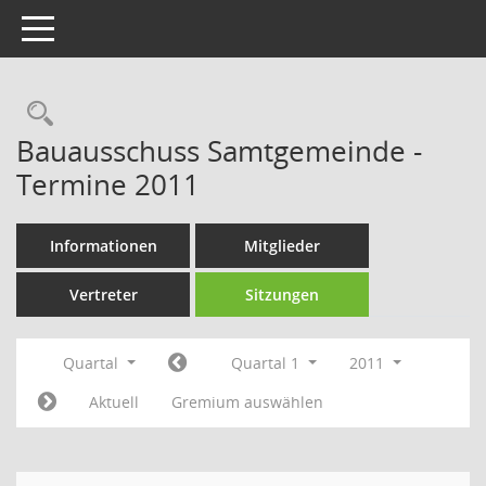
Toggle navigation
Rechercheauswahl
Bauausschuss Samtgemeinde -
Termine 2011
Informationen
Mitglieder
Vertreter
Sitzungen
Quartal
Quartal 1
2011
Aktuell
Gremium auswählen