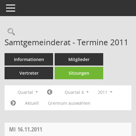
Toggle navigation
Rechercheauswahl
Samtgemeinderat - Termine 2011
Informationen
Mitglieder
Vertreter
Sitzungen
Quartal
Quartal 4
2011
Aktuell
Gremium auswählen
MI
16.11.2011