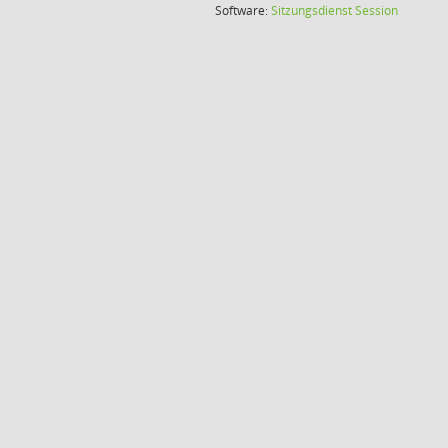
(Wird in
Software:
Sitzungsdienst
Session