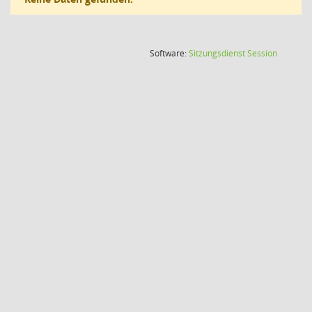
(Wird in
Software:
Sitzungsdienst
Session