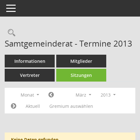
Toggle navigation
Rechercheauswahl
Samtgemeinderat - Termine 2013
Informationen
Mitglieder
Vertreter
Sitzungen
Monat
März
2013
Aktuell
Gremium auswählen
Keine Daten gefunden.