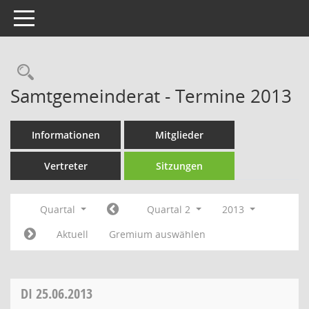
Toggle navigation
Rechercheauswahl
Samtgemeinderat - Termine 2013
Informationen
Mitglieder
Vertreter
Sitzungen
Quartal
Quartal 2
2013
Aktuell
Gremium auswählen
DI
25.06.2013