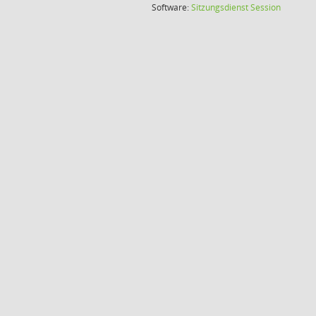
(Wird in
Software:
Sitzungsdienst
Session