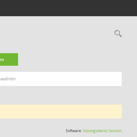
Rec
en
swählen
(Wird in
Software:
Sitzungsdienst
Session