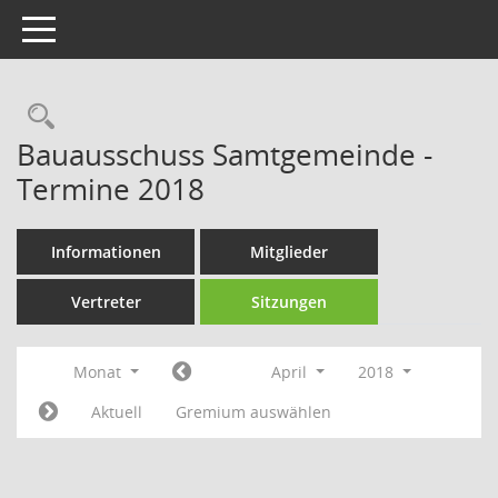
Toggle navigation
Rechercheauswahl
Bauausschuss Samtgemeinde -
Termine 2018
Informationen
Mitglieder
Vertreter
Sitzungen
Monat
April
2018
Aktuell
Gremium auswählen