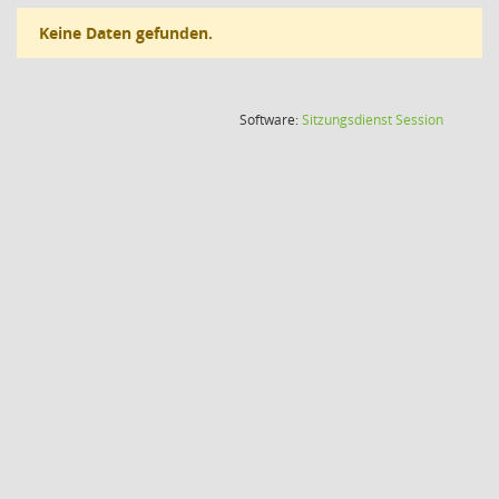
Keine Daten gefunden.
(Wird in
Software:
Sitzungsdienst
Session