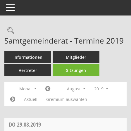
Toggle navigation
Rechercheauswahl
Samtgemeinderat - Termine 2019
Informationen
Mitglieder
Vertreter
Sitzungen
Monat
August
2019
Aktuell
Gremium auswählen
DO
29.08.2019