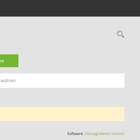
Rec
en
swählen
(Wird in
Software:
Sitzungsdienst
Session