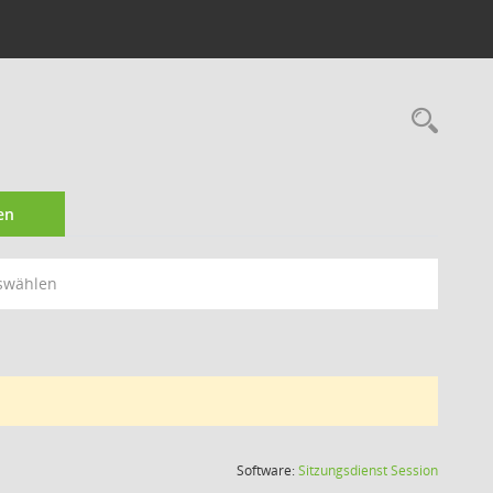
Rec
en
swählen
(Wird in
Software:
Sitzungsdienst
Session