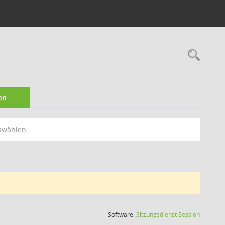
Rec
en
swählen
(Wird in
Software:
Sitzungsdienst
Session