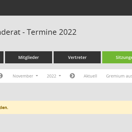
derat - Termine 2022
Mitglieder
Vertreter
Sitzung
November
2022
Aktuell
Gremium au
den.