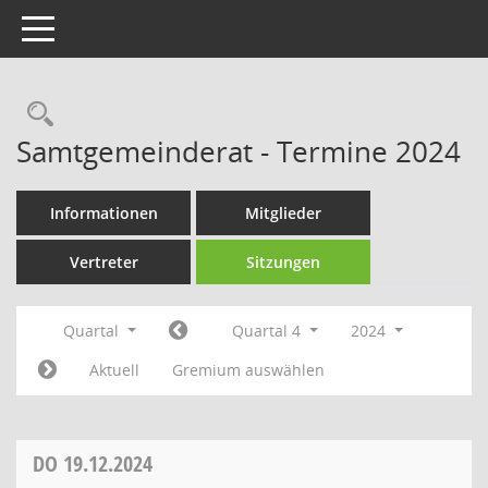
Toggle navigation
Rechercheauswahl
Samtgemeinderat - Termine 2024
Informationen
Mitglieder
Vertreter
Sitzungen
Quartal
Quartal 4
2024
Aktuell
Gremium auswählen
DO
19.12.2024