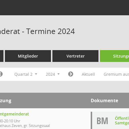
derat - Termine 2024
Mitglieder
Vertreter
Sitzung
Quartal 2
2024
Aktuell
Gremium au
tzung
Dokumente
mtgemeinderat
BM
Öffent
30-20:10 Uhr
Samtge
thaus Zeven, gr. Sitzungssaal