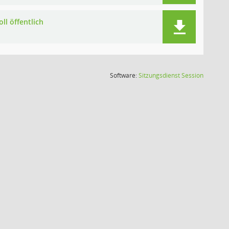
ll öffentlich
(Wird in
Software:
Sitzungsdienst
Session