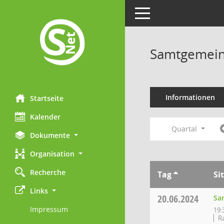
Toggle navigation
Samtgemein
Informationen
Startseite
Kalender
Quartal
Dokumente
Organisation
Recherche
Tag
Si
Links
20.06.2024
Sa
Impressum
19:
Ra