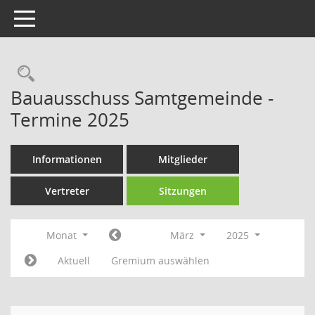
Toggle navigation
Rechercheauswahl
Bauausschuss Samtgemeinde -
Termine 2025
Informationen
Mitglieder
Vertreter
Sitzungen
Monat
März
2025
Aktuell
Gremium auswählen