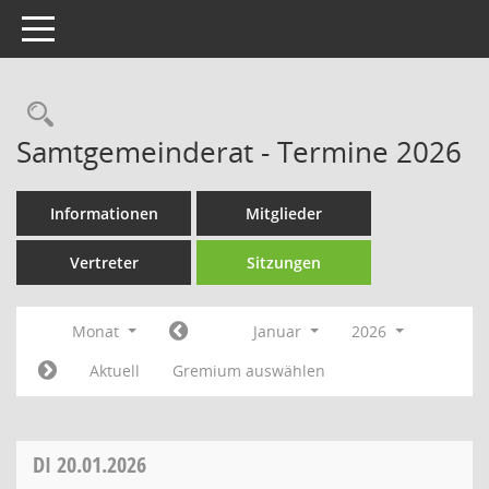
Toggle navigation
Rechercheauswahl
Samtgemeinderat - Termine 2026
Informationen
Mitglieder
Vertreter
Sitzungen
Monat
Januar
2026
Aktuell
Gremium auswählen
DI
20.01.2026