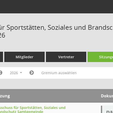
ür Sportstätten, Soziales und Brand
26
Mitglieder
Vertreter
Sitzung
2026
Gremium auswählen
tzung
Doku
sschuss für Sportstätten, Soziales und
andschutz Samtgemeinde