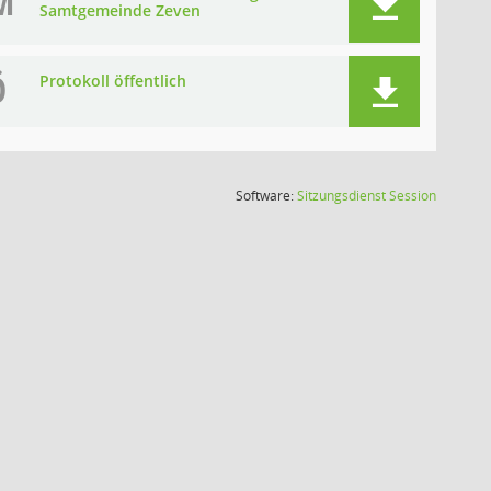
M
Samtgemeinde Zeven
Ö
Protokoll öffentlich
(Wird in
Software:
Sitzungsdienst
Session