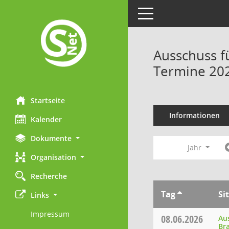
Toggle navigation
Ausschuss f
Termine 20
Startseite
Informationen
Kalender
Dokumente
Jahr
Organisation
Recherche
Tag
Si
Links
Impressum
08.06.2026
Au
Br