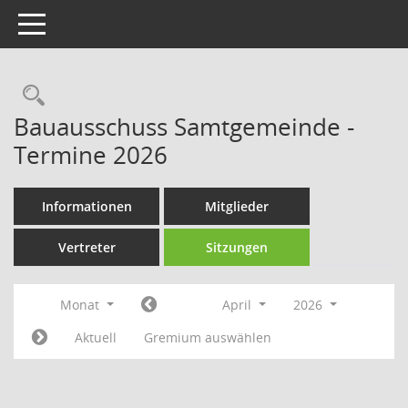
Toggle navigation
Rechercheauswahl
Bauausschuss Samtgemeinde -
Termine 2026
Informationen
Mitglieder
Vertreter
Sitzungen
Monat
April
2026
Aktuell
Gremium auswählen