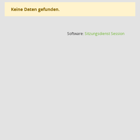
Keine Daten gefunden.
(Wird in
Software:
Sitzungsdienst
Session