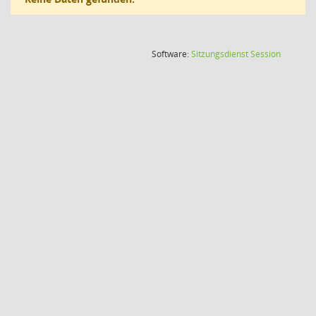
(Wird in
Software:
Sitzungsdienst
Session