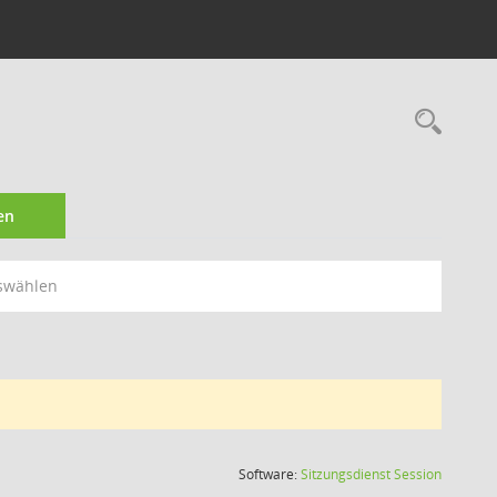
Rec
en
swählen
(Wird in
Software:
Sitzungsdienst
Session