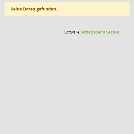
Keine Daten gefunden.
(Wird in
Software:
Sitzungsdienst
Session