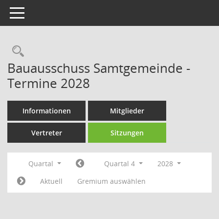
Toggle navigation
Rechercheauswahl
Bauausschuss Samtgemeinde -
Termine 2028
Informationen
Mitglieder
Vertreter
Sitzungen
Quartal
Quartal 4
2028
Aktuell
Gremium auswählen