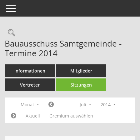
Toggle navigation
Rechercheauswahl
Bauausschuss Samtgemeinde -
Termine 2014
Informationen
Mitglieder
Vertreter
Sitzungen
Monat
Juli
2014
Aktuell
Gremium auswählen