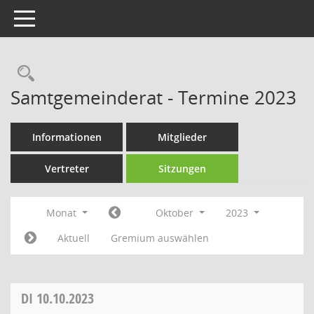
Toggle navigation
Rechercheauswahl
Samtgemeinderat - Termine 2023
Informationen
Mitglieder
Vertreter
Sitzungen
Monat
Oktober
2023
Aktuell
Gremium auswählen
DI
10.10.2023