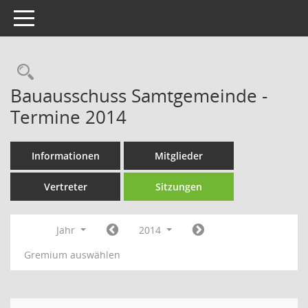
Toggle navigation
Rechercheauswahl
Bauausschuss Samtgemeinde -
Termine 2014
Informationen
Mitglieder
Vertreter
Sitzungen
Jahr
2014
Gremium auswählen