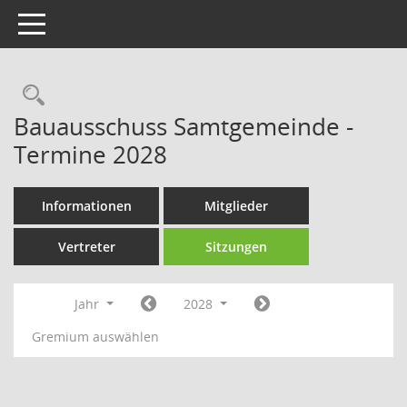
Toggle navigation
Rechercheauswahl
Bauausschuss Samtgemeinde -
Termine 2028
Informationen
Mitglieder
Vertreter
Sitzungen
Jahr
2028
Gremium auswählen