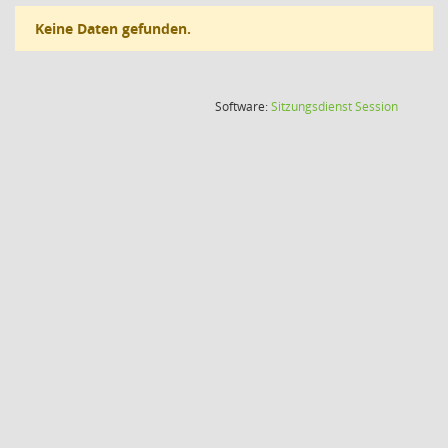
Keine Daten gefunden.
(Wird in
Software:
Sitzungsdienst
Session