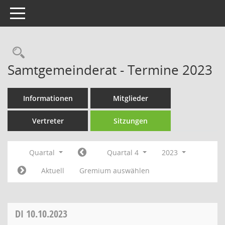
Toggle navigation
Rechercheauswahl
Samtgemeinderat - Termine 2023
Informationen
Mitglieder
Vertreter
Sitzungen
Quartal
Quartal 4
2023
Aktuell
Gremium auswählen
DI
10.10.2023