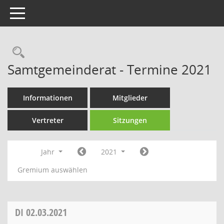
Toggle navigation
Rechercheauswahl
Samtgemeinderat - Termine 2021
Informationen
Mitglieder
Vertreter
Sitzungen
Jahr
2021
Gremium auswählen
DI
02.03.2021