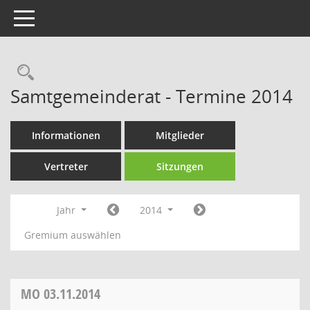
Toggle navigation
Rechercheauswahl
Samtgemeinderat - Termine 2014
Informationen
Mitglieder
Vertreter
Sitzungen
Jahr
2014
Gremium auswählen
MO
03.11.2014