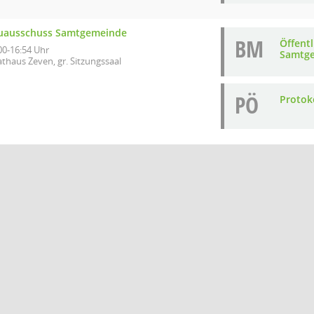
uausschuss Samtgemeinde
BM
Öffent
00-16:54 Uhr
Samtge
thaus Zeven, gr. Sitzungssaal
PÖ
Protoko