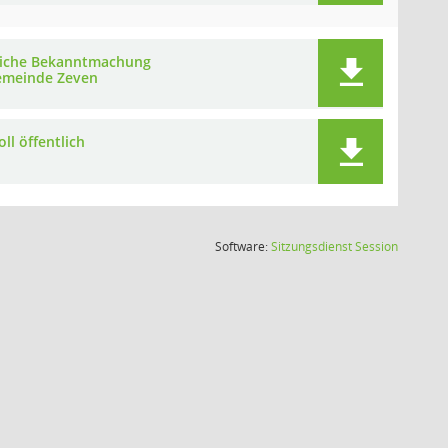
liche Bekanntmachung
meinde Zeven
ll öffentlich
(Wird in
Software:
Sitzungsdienst
Session