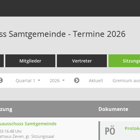
ss Samtgemeinde - Termine 2026
Mitglieder
Vertreter
Sitzung
Quartal 1
2026
Aktuell
Gremium au
tzung
Dokumente
uausschuss Samtgemeinde
PÖ
Protoko
03-16:48 Uhr
thaus Zeven, gr. Sitzungssaal