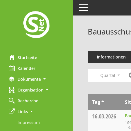
Toggle navigation
Bauausschu
Informationen
Startseite
Kalender
Quartal
Dokumente
Organisation
Recherche
Tag
Si
Links
16.03.2026
Ba
Impressum
16:
Ra