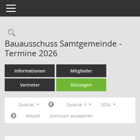
Toggle navigation
Rechercheauswahl
Bauausschuss Samtgemeinde -
Termine 2026
Informationen
Mitglieder
Vertreter
Sitzungen
Quartal
Quartal 3
2026
Aktuell
Gremium auswählen