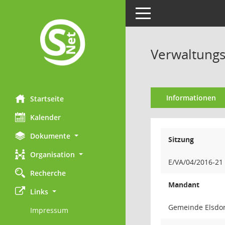
Toggle navigation
Verwaltungs
Informationen
Startseite
Kalender
Dokumente
Sitzung
Organisation
E/VA/04/2016-21
Recherche
Mandant
Links
Gemeinde Elsdor
Impressum