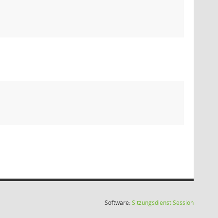
(Wird in
Software:
Sitzungsdienst
Session