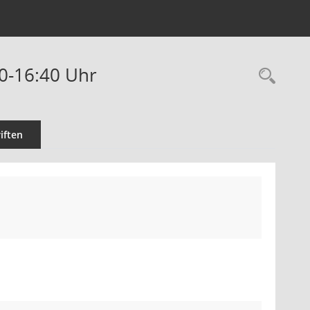
00-16:40 Uhr
Rec
iften