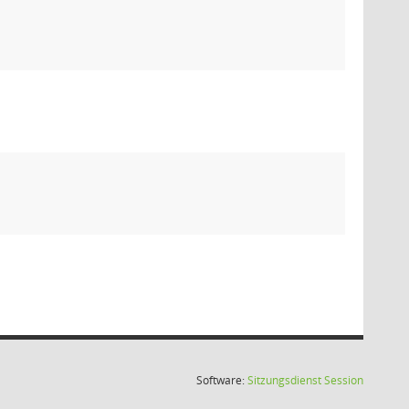
(Wird in
Software:
Sitzungsdienst
Session