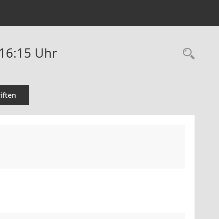
-16:15 Uhr
Rec
iften