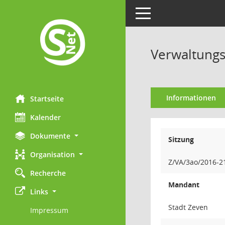
Toggle navigation
Verwaltungs
Informationen
Startseite
Kalender
Dokumente
Sitzung
Organisation
Z/VA/3ao/2016-2
Recherche
Mandant
Links
Stadt Zeven
Impressum