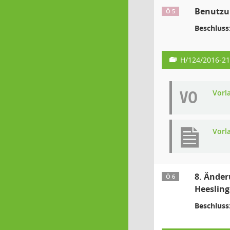
Benutzun
Ö 5
Beschluss
H/124/2016-21
VO
Vorl
Vorl
8. Änder
Ö 6
Heesling
Beschluss