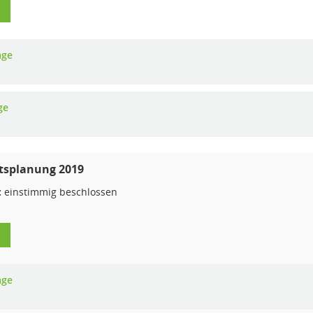
age
ge
tsplanung 2019
:
einstimmig beschlossen
age