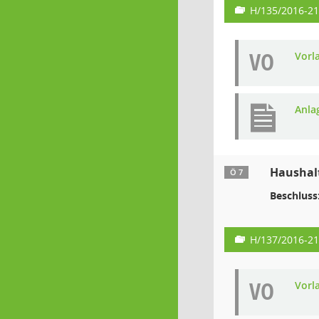
H/135/2016-21
VO
Vorl
Anla
Haushal
Ö 7
Beschluss
H/137/2016-21
VO
Vorl