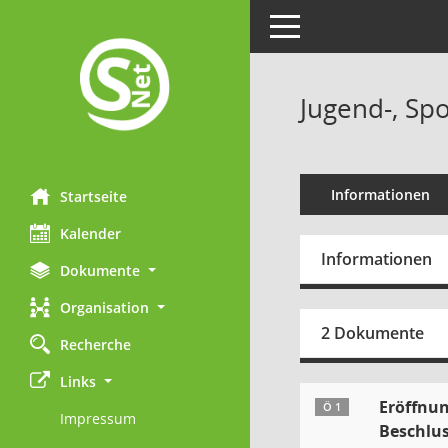
Toggle navigation
Jugend-, Sp
Informationen
Startseite
Kalender
Informationen
Dokumente
Organisation
2 Dokumente
Recherche
Links
Eröffnun
Ö 1
Impressum
Beschlus