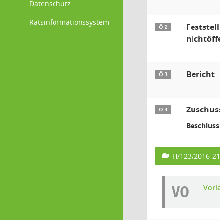
Datenschutz
Ratsinformationssystem
Feststel
Ö 2
nichtöff
Bericht
Ö 3
Zuschuss
Ö 4
Beschluss
H/123/2016-21
VO
Vorl