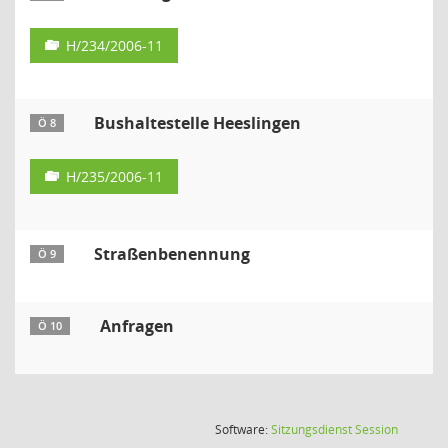
H/234/2006-11
Bushaltestelle Heeslingen
Ö 8
H/235/2006-11
Straßenbenennung
Ö 9
Anfragen
Ö 10
(Wird in
Software:
Sitzungsdienst
Session